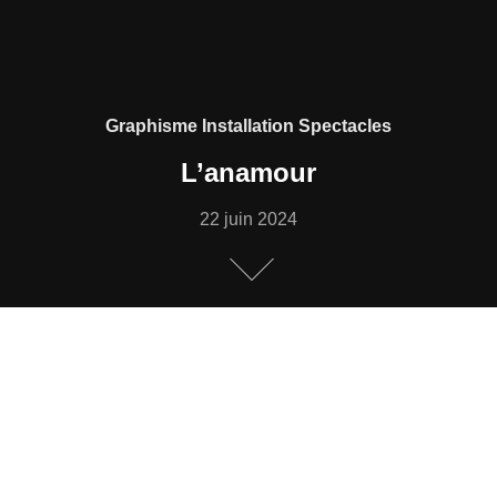
Graphisme
Installation
Spectacles
L’anamour
22 juin 2024
Affiche, titres, programme, décor, dvds… – VDA
(2024)