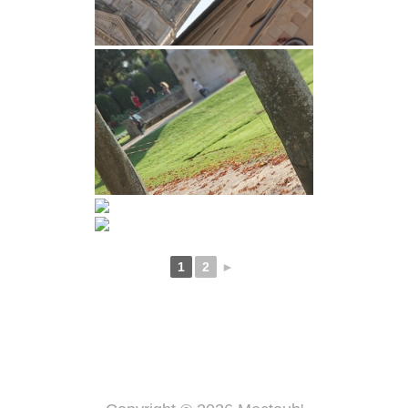
1
2
►