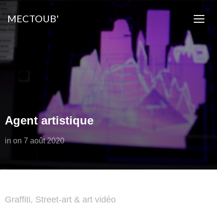
MECTOUB'
TOGG
Agent artistique
in
on
7 août 2020
Graffiti, Street-art & art vidéo